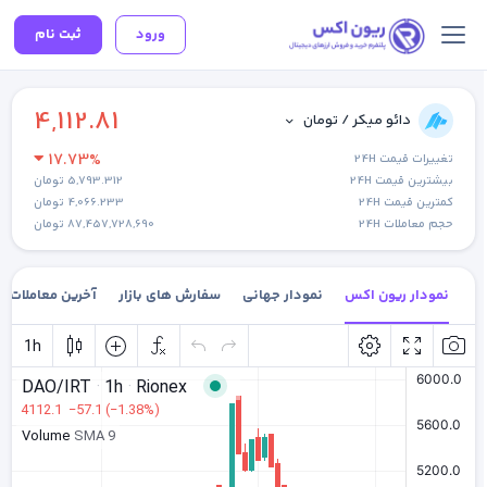
ورود
ثبت نام
4,112.81
دائو میکر / تومان
17.73%
تغییرات قیمت 24H
بیشترین قیمت 24H
5,793.312
تومان
کمترین قیمت 24H
4,066.233
تومان
حجم معاملات 24H
87,457,728,690
تومان
نمودار ریون اکس
نمودار جهانی
سفارش های بازار
آخرین معاملات