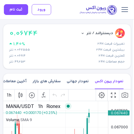
ورود
ثبت نام
0.06744
دیسنترالند / تتر
1.40%
تغییرات قیمت 24H
بیشترین قیمت 24H
0.067555
تتر
کمترین قیمت 24H
0.06614
تتر
حجم معاملات 24H
49,253
تتر
نمودار ریون اکس
نمودار جهانی
سفارش های بازار
آخرین معاملات