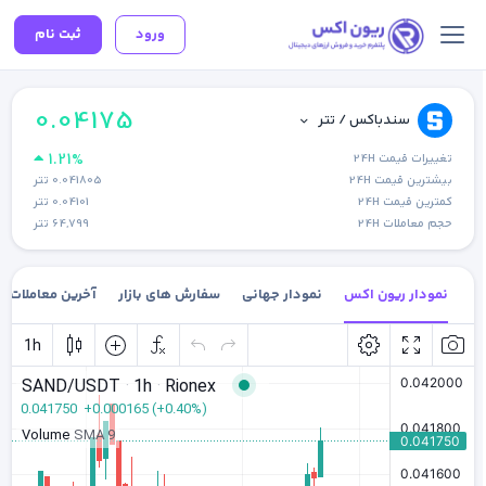
ورود
ثبت نام
0.04175
سندباکس / تتر
1.21%
تغییرات قیمت 24H
بیشترین قیمت 24H
0.041805
تتر
کمترین قیمت 24H
0.04101
تتر
حجم معاملات 24H
64,799
تتر
نمودار ریون اکس
نمودار جهانی
سفارش های بازار
آخرین معاملات