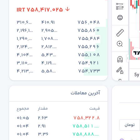
IRT
758,417.025
310,667,614
410.91
756,048
2,196,196,427
2,905.56
755,860
1,290,782,492
1,708.55
755,484
2,124,217,953
2,812.43
755,296
4,104,067,057
5,435.07
755,108
3,110,159,320
4,119.85
754,921
4,213,898,744
5,583.3
754,733
آخرین معاملات
قیمت
مقدار
مجموع
01:05
2.63
758,322.8
تومان
01:04
2.91
758,511.25
01:04
3.36
758,888.15