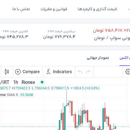
قیمت گذاری و کارمزدها
قوانین و مقررات
تماس با ما
758,417.02
تومان
بیشترین قیمت 24H
کمترین قیمت 24H
776,378.4
تومان
745,278.3
توم
ونی سواپ / تومان
ن اکس
نمودار جهانی