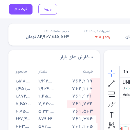
ورود
ثبت نام
تغییرات قیمت 24H
حجم معاملات 24H
ان
82,907,515,563
تومان
0.10%
سفارش های بازار
قیمت
مقدار
مجموع
1,518,987,293
1,992.64
762,299
1,451,346,835
1,904.38
762,110
1,872,298,645
2,457.34
761,921
5,652,537,913
7,420.64
761,732
4,052,892,945
5,321.95
761,543
667,417,994
876.62
761,354
443,325,223
582.43
761,165