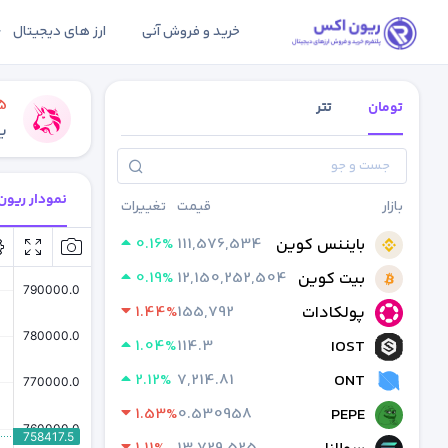
خرید و فروش آنی
ارز های دیجیتال
5
تومان
تتر
ی
نمودار ریو
بازار
قیمت
تغییرات
0.16%
111,576,534
بایننس کوین
0.19%
12,150,252,504
بیت کوین
1.44%
155,792
پولکادات
1.04%
114.3
IOST
2.12%
7,214.81
ONT
1.53%
0.530958
PEPE