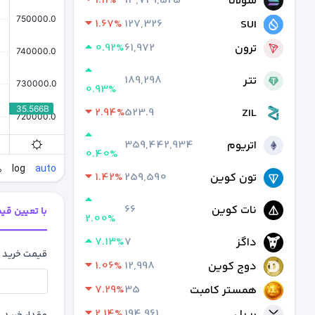
1.11%
13,729,525
سولانا
1.67%
127,326
SUI
0.92%
61,972
ترون
189,298
تتر
0.93%
2.94%
523.9
ZIL
359,442,934
اتریوم
0.40%
1.42%
259,590
تون کوین
66
نات کوین
با تعیین قی
2.00%
7.13%
7
داگز
قیمت خرید
1.06%
12,998
دوج کوین
7.29%
35
همستر کامبت
2.14%
194,961
ریپل