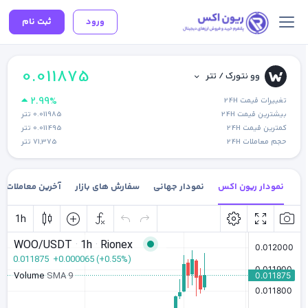
ورود
ثبت نام
0.011875
وو نتورک / تتر
2.99%
تغییرات قیمت 24H
بیشترین قیمت 24H
0.011985
تتر
کمترین قیمت 24H
0.011495
تتر
حجم معاملات 24H
71,375
تتر
نمودار ریون اکس
نمودار جهانی
سفارش های بازار
آخرین معاملات